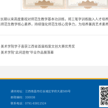
院长期以来高度重视对师范生教学基本功训练，将三笔字训练融入人才培
炼师范生教学核心素养，持续强化师范生核心竞争力，为培养兼具艺术素
：美术学院学子喜获江西省首届档案文创大赛优秀奖
美术学院“此间造物”毕业作品展落幕
通讯地址：江西南昌市红谷滩区学府大道589号
邮政编码：330038
联系电话：0791-83811524